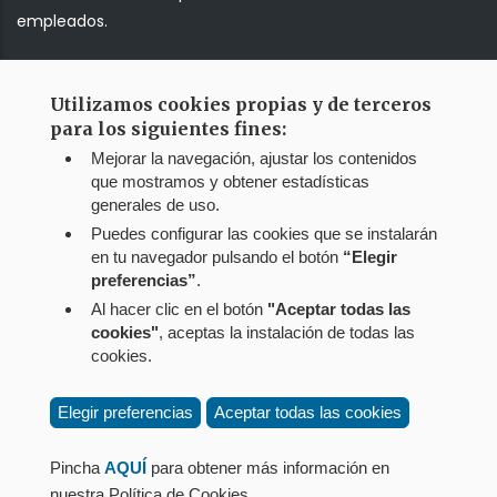
empleados.
Correo web
Utilizamos cookies propias y de terceros
para los siguientes fines:
Jump!!!
Mejorar la navegación, ajustar los contenidos
que mostramos y obtener estadísticas
generales de uso.
Puedes configurar las cookies que se instalarán
en tu navegador pulsando el botón
“Elegir
preferencias”
.
Al hacer clic en el botón
"Aceptar todas las
cookies"
, aceptas la instalación de todas las
cookies.
Elegir preferencias
Aceptar todas las cookies
Menú
Aviso legal
del
Política de privacidad
Pincha
AQUÍ
para obtener más información en
pie
Política de cookies
nuestra Política de Cookies.