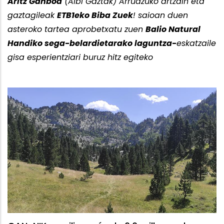
Aritz Ganboa
(Albi Gaztak) Arruazuko artzain eta
gaztagileak
ETB1eko Biba Zuek
! saioan duen
asteroko tartea aprobetxatu zuen
Balio Natural
Handiko sega-belardietarako laguntza-
eskatzaile
gisa esperientziari buruz hitz egiteko