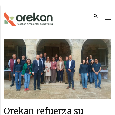
Pasar
al
contenido
principal
Orekan refuerza su