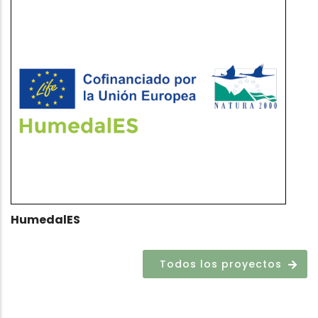
P
HumedalES
Todos los proyectos